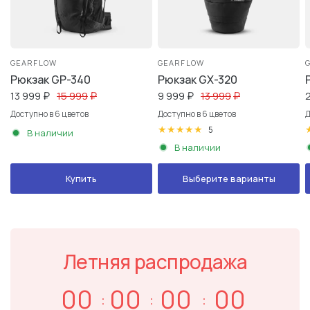
GEARFLOW
GEARFLOW
Рюкзак GP-340
Рюкзак GX-320
13 999
₽
15 999
₽
9 999
₽
13 999
₽
Доступно в 6 цветов
Доступно в 6 цветов
Д
белый
черный
серебристый
золотой
красный
синий
белый
черный
серебристый
золотой
красный
синий
5
В наличии
В наличии
Купить
Выберите варианты
Летняя распродажа
00
00
00
00