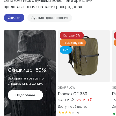
Ознакомьтесь с лучшими моделями и брендами,
представленными на наших распродажах.
Скидки
Лучшие предложения
Скидка - 7%
+624
Бонусов
Хит!
Скидки до -50%
Выбирайте товары по
специальным ценам.
GEARFLOW
G
Рюкзак GF-380
Р
Подробнее
24 999
₽
26 999
₽
13
Доступно в 6 цветов
До
белый
черный
серебристый
золотой
красный
синий
б
4