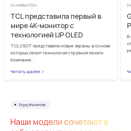
24 ноября 2024
24
TCL представила первый в
G
мире 4K-монитор с
P
технологией IJP OLED
В
о
TCL CSOT представила новые экраны, в основе
ре
которых лежит технология струйной печати.
Компания...
Читать далее
Ч
Enjoy the winter
Наши модели сочетают в