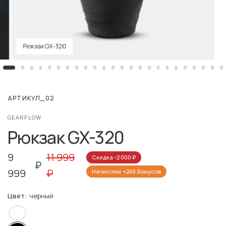
Рюкзак GX-320
АРТИКУЛ_02
GEARFLOW
Рюкзак GX-320
9
11 999
Скидка
-2 000
₽
₽
999
₽
Начислим
+249
Бонусов
Цвет:
черный